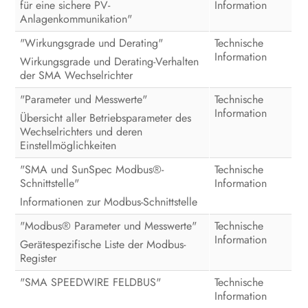
für eine sichere PV-
Information
Bedienung
Anlagenkommunikation"
Wechselrichter spannungsfrei
"Wirkungsgrade und Derating"
Technische
schalten
Information
Wirkungsgrade und Derating-Verhalten
der SMA Wechselrichter
Produkt reinigen
"Parameter und Messwerte"
Technische
Fehlersuche
Information
Übersicht aller Betriebsparameter des
Wechselrichters und deren
Wechselrichter außer Betrieb
Einstellmöglichkeiten
nehmen
"SMA und SunSpec Modbus®-
Technische
Vorgehen bei Erhalt eines
Schnittstelle"
Information
Austauschgeräts
Informationen zur Modbus-Schnittstelle
Technische Daten
"Modbus® Parameter und Messwerte"
Technische
Information
Gerätespezifische Liste der Modbus-
Kontakt
Register
"SMA SPEEDWIRE FELDBUS"
EU-Konformitätserklärung
Technische
Information