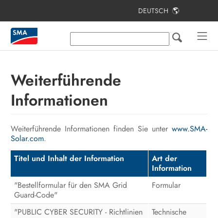
DEUTSCH
Inhaltsverzeichnis
Hinweise zu diesem Dokument
Sicherheit
Weiterführende
Lieferumfang
Informationen
Zusätzlich benötigte Materialien und
Hilfsmittel
Weiterführende Informationen finden Sie unter
www.SMA-
Solar.com
.
Produktübersicht
Titel und Inhalt der Information
Art der
Montage und Anschlussvorbereitung
Information
Elektrischer Anschluss
"Bestellformular für den SMA Grid
Formular
Guard-Code"
Inbetriebnahme
"PUBLIC CYBER SECURITY - Richtlinien
Technische