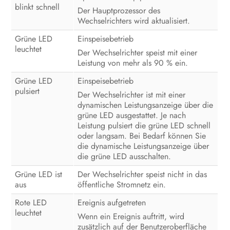
Bedienung
blinkt schnell
Der Hauptprozessor des
Wechselrichters wird aktualisiert.
Wechselrichter spannungsfrei
schalten
Grüne LED
Einspeisebetrieb
leuchtet
Der Wechselrichter speist mit einer
Produkt reinigen
Leistung von mehr als 90 % ein.
Fehlersuche
Grüne LED
Einspeisebetrieb
pulsiert
Der Wechselrichter ist mit einer
Wechselrichter außer Betrieb
dynamischen Leistungsanzeige über die
nehmen
grüne LED ausgestattet. Je nach
Leistung pulsiert die grüne LED schnell
Vorgehen bei Erhalt eines
oder langsam. Bei Bedarf können Sie
Austauschgeräts
die dynamische Leistungsanzeige über
die grüne LED ausschalten.
Technische Daten
Grüne LED ist
Der Wechselrichter speist nicht in das
aus
öffentliche Stromnetz ein.
Kontakt
Rote LED
Ereignis aufgetreten
EU-Konformitätserklärung
leuchtet
Wenn ein Ereignis auftritt, wird
zusätzlich auf der Benutzeroberfläche