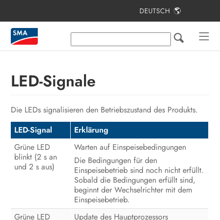
DEUTSCH
Inhaltsverzeichnis
Hinweise zu diesem Dokument
Sicherheit
LED-Signale
Lieferumfang
Die LEDs signalisieren den Betriebszustand des Produkts.
Zusätzlich benötigte Materialien und
Hilfsmittel
LED-Signal
Erklärung
Produktübersicht
Grüne LED
Warten auf Einspeisebedingungen
blinkt (2 s an
Die Bedingungen für den
Montage und Anschlussvorbereitung
und 2 s aus)
Einspeisebetrieb sind noch nicht erfüllt.
Sobald die Bedingungen erfüllt sind,
Elektrischer Anschluss
beginnt der Wechselrichter mit dem
Einspeisebetrieb.
Inbetriebnahme
Grüne LED
Update des Hauptprozessors