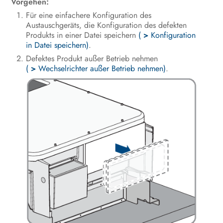
Vorgehen:
Bedienung
Für eine einfachere Konfiguration des
Austauschgeräts, die Konfiguration des defekten
Wechselrichter spannungsfrei
Produkts in einer Datei speichern
(
>
Konfiguration
schalten
in Datei speichern)
.
Produkt reinigen
Defektes Produkt außer Betrieb nehmen
(
>
Wechselrichter außer Betrieb nehmen)
.
Fehlersuche
Wechselrichter außer Betrieb
nehmen
Vorgehen bei Erhalt eines
Austauschgeräts
Technische Daten
Kontakt
EU-Konformitätserklärung