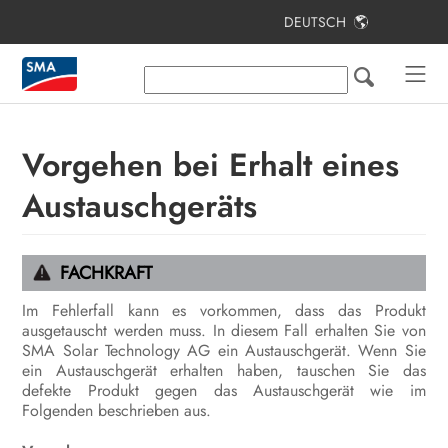
DEUTSCH
Inhaltsverzeichnis
Hinweise zu diesem Dokument
Sicherheit
Vorgehen bei Erhalt eines
Lieferumfang
Austauschgeräts
Zusätzlich benötigte Materialien und
Hilfsmittel
FACHKRAFT
Produktübersicht
Im Fehlerfall kann es vorkommen, dass das Produkt
ausgetauscht werden muss. In diesem Fall erhalten Sie von
Montage und Anschlussvorbereitung
SMA Solar Technology AG ein Austauschgerät. Wenn Sie
ein Austauschgerät erhalten haben, tauschen Sie das
Elektrischer Anschluss
defekte Produkt gegen das Austauschgerät wie im
Folgenden beschrieben aus.
Inbetriebnahme