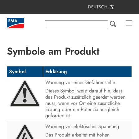
DEUTSCH
Inhaltsverzeichnis
Hinweise zu diesem Dokument
Sicherheit
Symbole am Produkt
Lieferumfang
Zusätzlich benötigte Materialien und
Symbol
Erklärung
Hilfsmittel
Warnung vor einer Gefahrenstelle
Produktübersicht
Dieses Symbol weist darauf hin, dass
das Produkt zusätzlich geerdet werden
Montage und Anschlussvorbereitung
muss, wenn vor Ort eine zusätzliche
Erdung oder ein Potenzialausgleich
Elektrischer Anschluss
gefordert ist.
Warnung vor elektrischer Spannung
Inbetriebnahme
Das Produkt arbeitet mit hohen