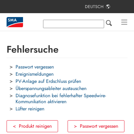
DEUTSCH
Inhaltsverzeichnis
Hinweise zu diesem Dokument
Sicherheit
Fehlersuche
Lieferumfang
Passwort vergessen
Zusätzlich benötigte Materialien und
Hilfsmittel
Ereignismeldungen
PV-Anlage auf Erdschluss prüfen
Produktübersicht
Überspannungsableiter austauschen
Diagnosefunktion bei fehlerhafter Speedwire-
Montage und Anschlussvorbereitung
Kommunikation aktivieren
Lüfter reinigen
Elektrischer Anschluss
Inbetriebnahme
< Produkt reinigen
> Passwort vergessen