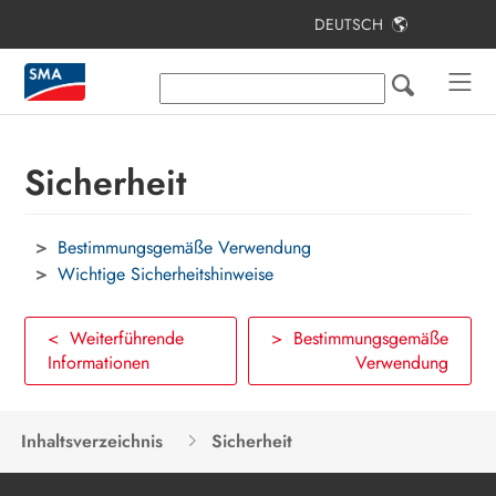
DEUTSCH
Inhaltsverzeichnis
Hinweise zu diesem Dokument
Sicherheit
Sicherheit
Lieferumfang
Bestimmungsgemäße Verwendung
Zusätzlich benötigte Materialien und
Hilfsmittel
Wichtige Sicherheitshinweise
Produktübersicht
< Weiterführende
> Bestimmungsgemäße
Informationen
Verwendung
Montage und Anschlussvorbereitung
Elektrischer Anschluss
Inhaltsverzeichnis
Sicherheit
Inbetriebnahme