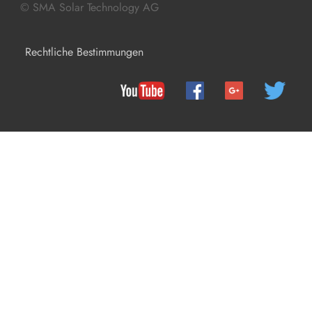
Bedienung
© SMA Solar Technology AG
Wechselrichter spannungsfrei
schalten
Rechtliche Bestimmungen
Produkt reinigen
Fehlersuche
Wechselrichter außer Betrieb
nehmen
Vorgehen bei Erhalt eines
Austauschgeräts
Technische Daten
Kontakt
EU-Konformitätserklärung