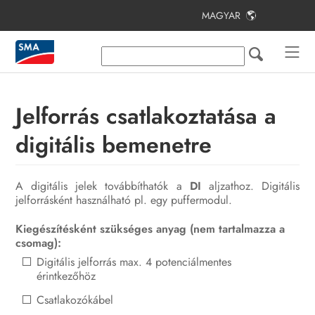
MAGYAR
Tartalomjegyzék
Tudnivalók a jelen dokumentumhoz
Biztonság
Jelforrás csatlakoztatása a
A csomag tartalma
digitális bemenetre
Termékáttekintés
A digitális jelek továbbíthatók a
DI
aljzathoz. Digitális
Felszerelés
jelforrásként használható pl. egy puffermodul.
Csatlakoztatás
Kiegészítésként szükséges anyag (nem tartalmazza a
csomag):
Üzembe helyezés
Digitális jelforrás max. 4 potenciálmentes
érintkezőhöz
Kezelés
Csatlakozókábel
Hibakeresés