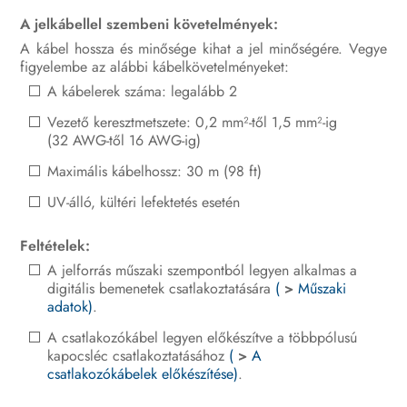
A jelkábellel szembeni követelmények:
A termék üzemen kívül helyezése
A kábel hossza és minősége kihat a jel minőségére. Vegye
Műszaki adatok
figyelembe az alábbi kábelkövetelményeket:
A kábelerek száma: legalább 2
Tartozékok
Vezető keresztmetszete: 0,2 mm²-től 1,5 mm²-ig
(32 AWG-től 16 AWG-ig)
Kapcsolat
Maximális kábelhossz: 30 m (98 ft)
EU-megfelelőségi nyilatkozat
UV-álló, kültéri lefektetés esetén
Megfelelőségi információ
Feltételek:
A jelforrás műszaki szempontból legyen alkalmas a
digitális bemenetek csatlakoztatására
(
>
Műszaki
adatok)
.
A csatlakozókábel legyen előkészítve a többpólusú
kapocsléc csatlakoztatásához
(
>
A
csatlakozókábelek előkészítése)
.