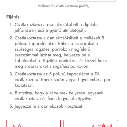
Puffermodul csatlakoztatása (példa)
Eljárás:
Csatlakoztassa a csatlakozókábelt a digitális
jelforrásra (lásd a gyártó útmutatóját).
Csatlakoztassa a csatlakozókábelt a mellékelt 5
pólusú kapocslécekre. Ehhez a csavarokat a
szükséges rögzítési pontokon megfelelő
szerszámmal lazítsa meg, helyezze be a
kábelereket a rögzítési pontokon, és kézzel húzza
meg a csavarokat a rögzítési pontokon.
Csatlakoztassa az 5 pólusú kapocslécet a
DI
csatlakozóra. Ennek során vegye figyelembe a pin
kiosztását.
Biztosítsa, hogy a kábelerek helyesen legyenek
csatlakoztatva és fixen legyenek rögzítve.
Jegyezze le a csatlakozók kiosztását.
< A
> Hálózat