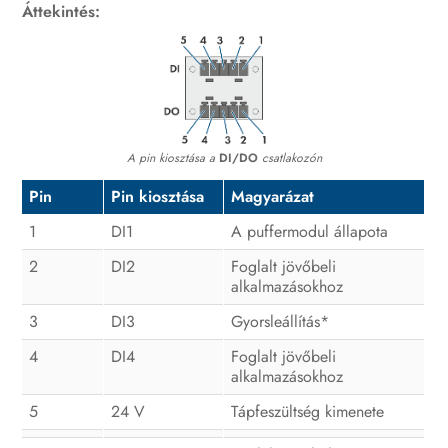
Áttekintés:
A pin kiosztása a
DI/DO
csatlakozón
Pin
Pin kiosztása
Magyarázat
1
DI1
A puffermodul állapota
2
DI2
Foglalt jövőbeli
alkalmazásokhoz
3
DI3
Gyorsleállítás*
4
DI4
Foglalt jövőbeli
alkalmazásokhoz
5
24 V
Tápfeszültség kimenete