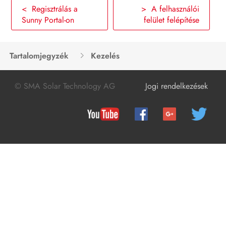
< Regisztrálás a
> A felhasználói
A termék üzemen kívül helyezése
Sunny Portal-on
felület felépítése
Műszaki adatok
Tartalomjegyzék
Kezelés
Tartozékok
Kapcsolat
© SMA Solar Technology AG
Jogi rendelkezések
EU-megfelelőségi nyilatkozat
Megfelelőségi információ