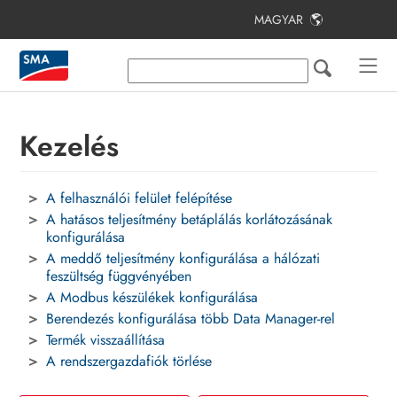
MAGYAR
Tartalomjegyzék
Tudnivalók a jelen dokumentumhoz
Biztonság
Kezelés
A csomag tartalma
A felhasználói felület felépítése
Termékáttekintés
A hatásos teljesítmény betáplálás korlátozásának
Felszerelés
konfigurálása
A meddő teljesítmény konfigurálása a hálózati
Csatlakoztatás
feszültség függvényében
A Modbus készülékek konfigurálása
Üzembe helyezés
Berendezés konfigurálása több Data Manager-rel
Termék visszaállítása
Kezelés
A rendszergazdafiók törlése
Hibakeresés