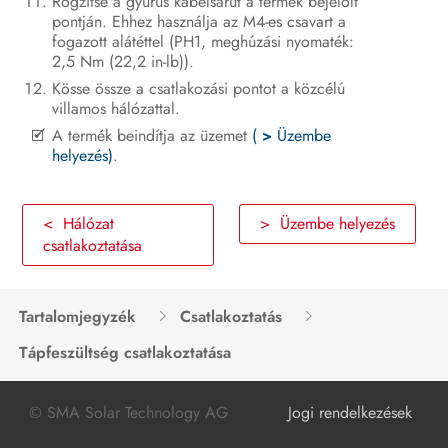
Rögzítse a gyűrűs kábelsarut a termék bejelölt
pontján. Ehhez használja az M4-es csavart a
fogazott alátéttel (PH1, meghúzási nyomaték:
2,5 Nm (22,2 in‑lb)).
Kösse össze a csatlakozási pontot a közcélú
villamos hálózattal.
A termék beindítja az üzemet
(
>
Üzembe
helyezés)
.
< Hálózat
> Üzembe helyezés
csatlakoztatása
Tartalomjegyzék
Csatlakoztatás
Tápfeszültség csatlakoztatása
© SMA Solar Technology AG
Jogi rendelkezések