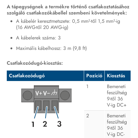
A tápegységnek a termékre történő csatlakoztatásához
szolgáló csatlakozókábellel szembeni követelmények:
A kábelér keresztmetszete: 0,5 mm²-től 1,5 mm²-ig
(16 AWG-től 20 AWG-ig)
A kábelerek száma: 3
Maximális kábelhossz: 3 m (9,8 ft)
Csatlakozódugó-kiosztás:
Csatlakozódugó
Pozíció
Kiosztás
1
Bemeneti
feszültség
9-től 36
V-ig DC+
2
Bemeneti
feszültség
9-től 36
V-ig DC-