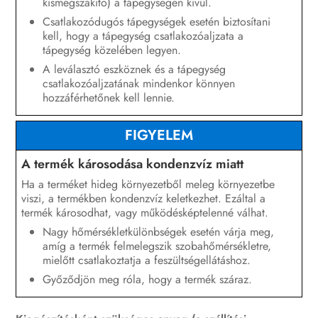
kismegszakító) a tápegységen kívül.
A termék üzemen kívül helyezése
Csatlakozódugós tápegységek esetén biztosítani
kell, hogy a tápegység csatlakozóaljzata a
tápegység közelében legyen.
Műszaki adatok
A leválasztó eszköznek és a tápegység
Tartozékok
csatlakozóaljzatának mindenkor könnyen
hozzáférhetőnek kell lennie.
Kapcsolat
FIGYELEM
EU-megfelelőségi nyilatkozat
A termék károsodása kondenzvíz miatt
Megfelelőségi információ
Ha a terméket hideg környezetből meleg környezetbe
viszi, a termékben kondenzvíz keletkezhet. Ezáltal a
termék károsodhat, vagy működésképtelenné válhat.
Nagy hőmérsékletkülönbségek esetén várja meg,
amíg a termék felmelegszik szobahőmérsékletre,
mielőtt csatlakoztatja a feszültségellátáshoz.
Győződjön meg róla, hogy a termék száraz.