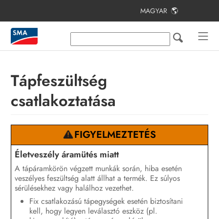
MAGYAR
Tartalomjegyzék
Tudnivalók a jelen dokumentumhoz
Biztonság
Tápfeszültség
A csomag tartalma
csatlakoztatása
Termékáttekintés
Felszerelés
FIGYELMEZTETÉS
Csatlakoztatás
Életveszély áramütés miatt
A tápáramkörön végzett munkák során, hiba esetén
Üzembe helyezés
veszélyes feszültség alatt állhat a termék. Ez súlyos
sérülésekhez vagy halálhoz vezethet.
Kezelés
Fix csatlakozású tápegységek esetén biztosítani
kell, hogy legyen leválasztó eszköz (pl.
Hibakeresés