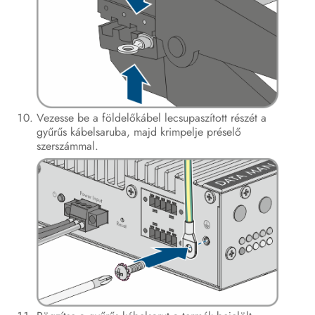
Vezesse be a földelőkábel lecsupaszított részét a
gyűrűs kábelsaruba, majd krimpelje préselő
szerszámmal.