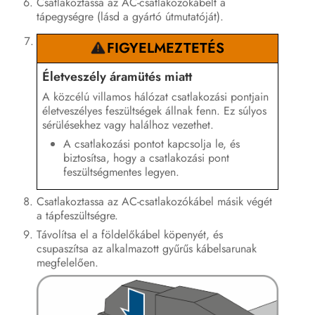
Csatlakoztassa az AC-csatlakozókábelt a
tápegységre (lásd a gyártó útmutatóját).
FIGYELMEZTETÉS
Életveszély áramütés miatt
A közcélú villamos hálózat csatlakozási pontjain
életveszélyes feszültségek állnak fenn. Ez súlyos
sérülésekhez vagy halálhoz vezethet.
A csatlakozási pontot kapcsolja le, és
biztosítsa, hogy a csatlakozási pont
feszültségmentes legyen.
Csatlakoztassa az AC-csatlakozókábel másik végét
a tápfeszültségre.
Távolítsa el a földelőkábel köpenyét, és
csupaszítsa az alkalmazott gyűrűs kábelsarunak
megfelelően.