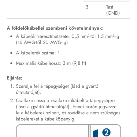
3
Test
(GND)
A földelőkábellel szembeni követelmények:
A kábelér keresztmetszete: 0,5 mm²-től 1,5 mm²-ig
(16 AWG-től 20 AWG-ig)
A kábelerek száma: 1
Maximális kábelhossz: 3 m (9,8 ft)
Eljárás:
Szerelje fel a tápegységet (lásd a gyártó
útmutatóját).
Csatlakoztassa a csatlakozókábelt a tápegységre
(lásd a gyártó útmutatóját). Ennek során jegyezze
le a kábelerek színeit, és rövidítse a nem szükséges
kábelereket a kábelköpenyig.