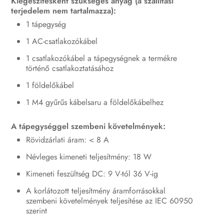
Kiegészítésként szükséges anyag (a szállítási
terjedelem nem tartalmazza):
1 tápegység
1 AC-csatlakozókábel
1 csatlakozókábel a tápegységnek a termékre
történő csatlakoztatásához
1 földelőkábel
1 M4 gyűrűs kábelsaru a földelőkábelhez
A tápegységgel szembeni követelmények:
Rövidzárlati áram: < 8 A
Névleges kimeneti teljesítmény: 18 W
Kimeneti feszültség DC: 9 V-tól 36 V-ig
A korlátozott teljesítmény áramforrásokkal
szembeni követelmények teljesítése az IEC 60950
szerint