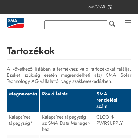
MAGYAR
Tartalomjegyzék
Tudnivalók a jelen dokumentumhoz
Biztonság
Tartozékok
A csomag tartalma
A következő listában a termékhez való tartozékokat találja.
Termékáttekintés
Ezeket szükség esetén megrendelheti a(z) SMA Solar
Technology AG vállalattól vagy szakkereskedésben.
Felszerelés
Megnevezés
Rövid leírás
SMA
Csatlakoztatás
rendelési
szám
Üzembe helyezés
Kalapsínes
Kalapsínes tápegység
CLCON-
Kezelés
tápegység*
az SMA Data Manager-
PWRSUPPLY
hez
Hibakeresés