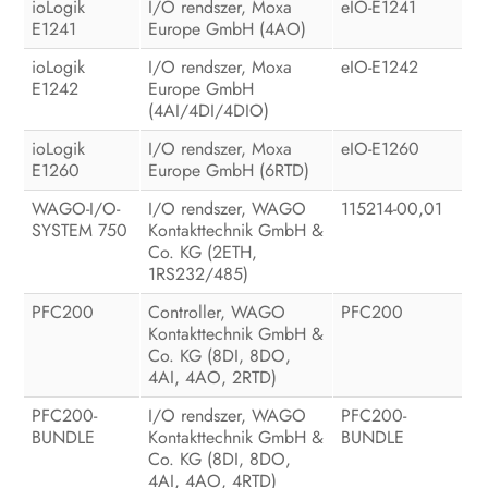
ioLogik
I/O rendszer, Moxa
eIO-E1241
E1241
Europe GmbH (4AO)
A termék üzemen kívül helyezése
ioLogik
I/O rendszer, Moxa
eIO-E1242
Műszaki adatok
E1242
Europe GmbH
(4AI/4DI/4DIO)
Tartozékok
ioLogik
I/O rendszer, Moxa
eIO-E1260
Kapcsolat
E1260
Europe GmbH (6RTD)
WAGO-I/O-
I/O rendszer, WAGO
115214-00,01
EU-megfelelőségi nyilatkozat
SYSTEM 750
Kontakttechnik GmbH &
Co. KG (2ETH,
Megfelelőségi információ
1RS232/485)
PFC200
Controller, WAGO
PFC200
Kontakttechnik GmbH &
Co. KG (8DI, 8DO,
4AI, 4AO, 2RTD)
PFC200-
I/O rendszer, WAGO
PFC200-
BUNDLE
Kontakttechnik GmbH &
BUNDLE
Co. KG (8DI, 8DO,
4AI, 4AO, 4RTD)