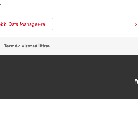
.
öbb Data Manager-rel
>
Termék visszaállítása