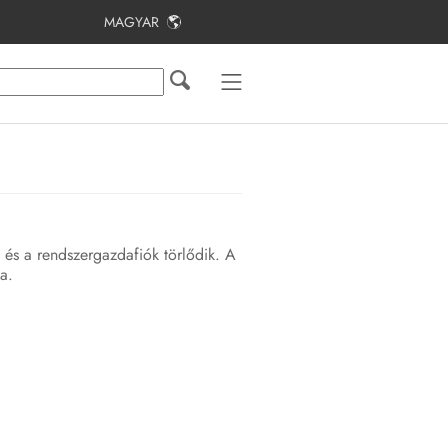
MAGYAR
Tartalomjegyzék
Tudnivalók a jelen dokumentumhoz
Biztonság
A csomag tartalma
Termékáttekintés
t és a rendszergazdafiók törlődik. A
a.
Felszerelés
Csatlakoztatás
Üzembe helyezés
Kezelés
Hibakeresés