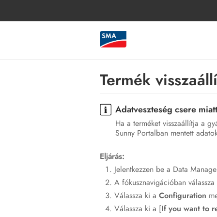
Termék visszaáll
Adatveszteség csere miatt 
Ha a terméket visszaállítja a g
Sunny Portalban mentett adatok
Eljárás:
Jelentkezzen be a Data Manager 
A fókusznavigációban válassza 
Válassza ki a
Configuration
me
Válassza ki a [
If you want to r