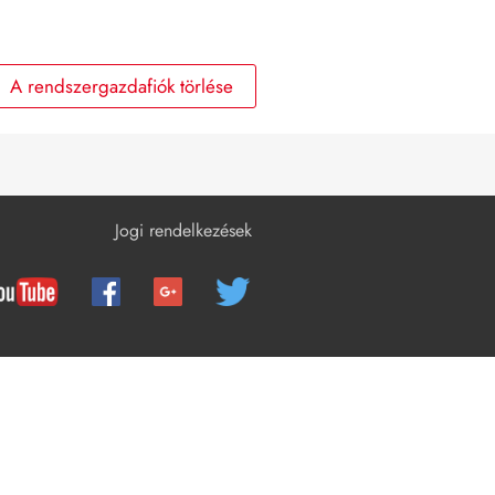
A termék üzemen kívül helyezése
 A rendszergazdafiók törlése
Műszaki adatok
Tartozékok
Kapcsolat
EU-megfelelőségi nyilatkozat
Jogi rendelkezések
Megfelelőségi információ