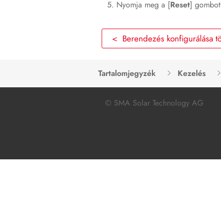
Nyomja meg a [
Reset
] gombot
< Berendezés konfigurálása t
Tartalomjegyzék
Kezelés
© SMA Solar Technology AG