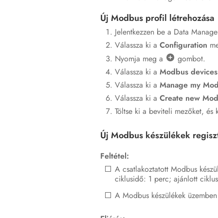
Új Modbus profil létrehozása
Jelentkezzen be a Data Manager 
Válassza ki a
Configuration
me
Nyomja meg a
gombot.
Válassza ki a
Modbus devices
Válassza ki a
Manage my Modb
Válassza ki a
Create new Modb
Töltse ki a beviteli mezőket, és k
Új Modbus készülékek regiszt
Feltétel:
A csatlakoztatott Modbus készü
ciklusidő: 1 perc; ajánlott cikl
A Modbus készülékek üzemben é