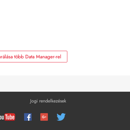
rálása több Data Manager-rel
Jogi rendelkezések