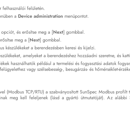
felhasználói felületén.
nüben a
Device administration
menüpontot.
opciót, és erősítse meg a [
Next
] gombbal.
erősítse meg a [
Next
] gombbal.
s készülékeket a berendezésben keresi és kijelzi.
szülékeket, amelyeket a berendezéshez hozzáadni szeretne, és katti
ékek használhatók például a termelési és fogyasztási adatok fogyas
felügyelethez vagy szélsebesség-, besugárzás- és hőmérséklet-érzék
ével (Modbus TCP/RTU) a szabványosított SunSpec Modbus profilt 
inak meg kell feleljenek (lásd a gyártó útmutatóját). Az alábbi