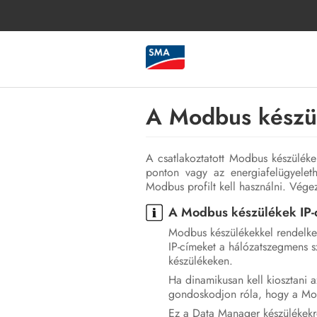
A Modbus készül
A csatlakoztatott Modbus készülékek
ponton vagy az energiafelügyelet
Modbus profilt kell használni. Vég
A Modbus készülékek IP-
Modbus készülékekkel rendelke
IP-címeket a hálózatszegmens 
készülékeken.
Ha dinamikusan kell kiosztani a
gondoskodjon róla, hogy a Modb
Ez a Data Manager készülékekre