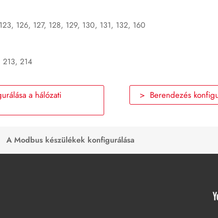
123, 126, 127, 128, 129, 130, 131, 132, 160
, 213, 214
urálása a hálózati
> Berendezés konfigu
A Modbus készülékek konfigurálása