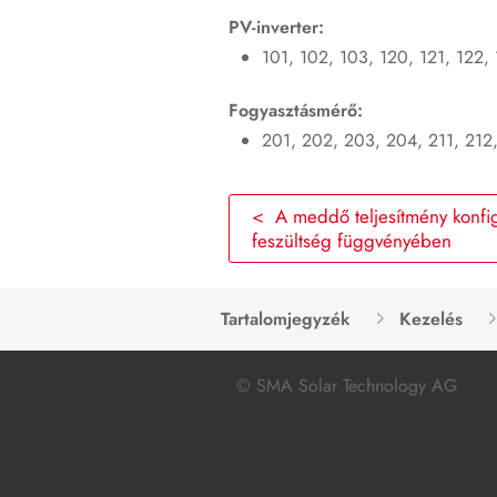
PV-inverter:
101, 102, 103, 120, 121, 122, 
Fogyasztásmérő:
201, 202, 203, 204, 211, 212
< A meddő teljesítmény konfig
feszültség függvényében
Tartalomjegyzék
Kezelés
© SMA Solar Technology AG