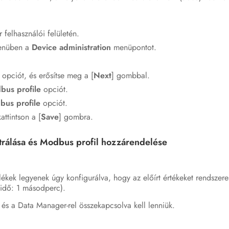
felhasználói felületén.
nüben a
Device administration
menüpontot.
opciót, és erősítse meg a [
Next
] gombbal.
us profile
opciót.
us profile
opciót.
attintson a [
Save
] gombra.
rálása és Modbus profil hozzárendelése
lékek legyenek úgy konfigurálva, hogy az előírt értékeket rendszer
usidő: 1 másodperc).
s a Data Manager-rel összekapcsolva kell lenniük.