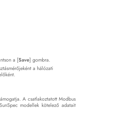
ntson a [
Save
] gombra.
ztásmérőjeként a hálózati
előként.
támogatja. A csatlakoztatott Modbus
 SunSpec modellek kötelező adatait