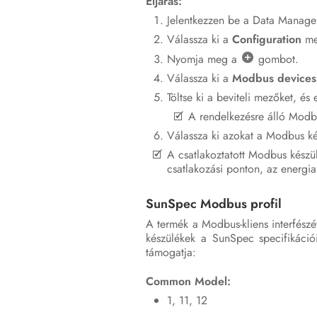
Eljárás:
Jelentkezzen be a Data Manager 
Válassza ki a
Configuration
me
Nyomja meg a
gombot.
Válassza ki a
Modbus devices
Töltse ki a beviteli mezőket, és 
A rendelkezésre álló Modbu
Válassza ki azokat a Modbus ké
A csatlakoztatott Modbus készül
csatlakozási ponton, az energia
SunSpec Modbus profil
A termék a Modbus-kliens interfész
készülékek a SunSpec specifikáció
támogatja:
Common Model:
1, 11, 12