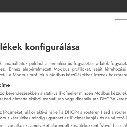
ékek konfigurálása
 használhatók például a termelési és fogyasztási adatok fogyaszt
hez. Ehhez alapértelmezett Modbus profilokat, saját létrehozá
ezetül a Modbus profilok a Modbus készülékekhez lesznek hozzáren
címe
ző berendezésekben a statikus IP-címeket minden Modbus készülék
szabad címtartalékából manuálisan vagy dinamikusan DHCP-n keresz
z IP-címeket, akkor aktiválni kell a DHCP-t a routeren (lásd a router
us készülékek mindig ugyanazt az IP-címet kapják és ne változó I
 is vonatkozik, amelyeket alárendelt készülékekként (slave) haszná