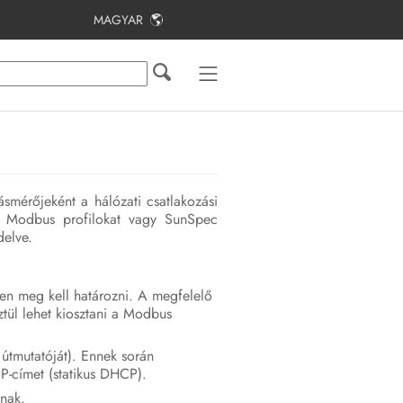
MAGYAR
Tartalomjegyzék
Tudnivalók a jelen dokumentumhoz
Biztonság
A csomag tartalma
ásmérőjeként a hálózati csatlakozási
Termékáttekintés
sú Modbus profilokat vagy SunSpec
delve.
Felszerelés
Csatlakoztatás
en meg kell határozni. A megfelelő
tül lehet kiosztani a Modbus
Üzembe helyezés
 útmutatóját). Ennek során
Kezelés
P-címet (statikus DHCP).
lnak.
Hibakeresés