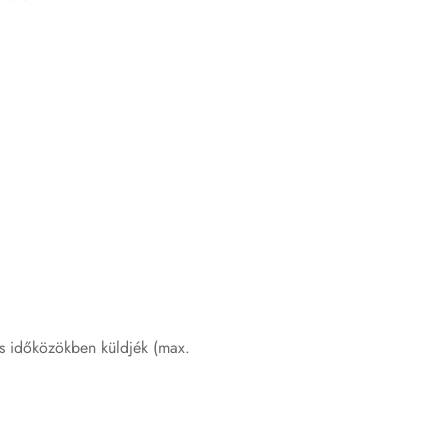
A termék üzemen kívül helyezése
Műszaki adatok
Tartozékok
Kapcsolat
EU-megfelelőségi nyilatkozat
Megfelelőségi információ
es időközökben küldjék (max.