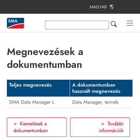
MAGYAR
Tartalomjegyzék
Tudnivalók a jelen dokumentumhoz
Biztonság
Megnevezések a
A csomag tartalma
dokumentumban
Termékáttekintés
Felszerelés
Teljes megnevezés
A dokumentumban
használt megnevezés
Csatlakoztatás
SMA Data Manager L
Data Manager, termék
Üzembe helyezés
Kezelés
< Kiemelések a
> További
dokumentumban
információk
Hibakeresés