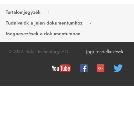
A termék üzemen kívül helyezése
Tartalomjegyzék
Műszaki adatok
Tudnivalók a jelen dokumentumhoz
Megnevezések a dokumentumban
Tartozékok
Kapcsolat
© SMA Solar Technology AG
Jogi rendelkezések
EU-megfelelőségi nyilatkozat
Megfelelőségi információ