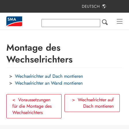
DEUTSCH
Inhaltsverzeichnis
Hinweise zu diesem Dokument
Sicherheit
Montage des
Lieferumfang
Wechselrichters
Produktübersicht
Wechselrichter auf Dach montieren
Montage
Wechselrichter an Wand montieren
Elektrischer Anschluss
< Voraussetzungen
> Wechselrichter auf
PV-Anlage in Betrieb nehmen
für die Montage des
Dach montieren
Wechselrichters
Konfiguration
Wechselrichter spannungsfrei