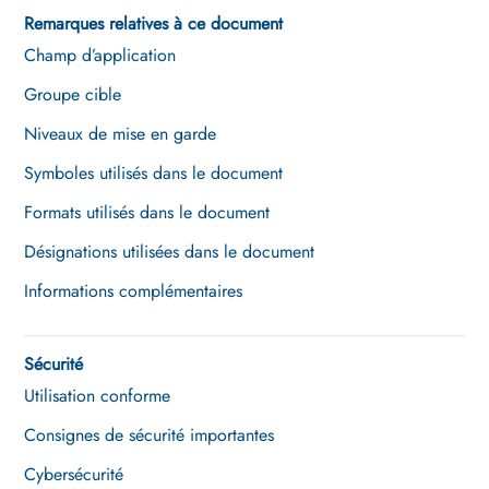
Sunny Home Manager sur le
Remarques relatives à ce document
Sunny Portal powered by ennexOS
Champ d’application
Gestion des appareils
Groupe cible
Pilotage de charges
Niveaux de mise en garde
Visualisation du système de gestion
Symboles utilisés dans le document
de l’énergie
Formats utilisés dans le document
Gestion des utilisateurs
Désignations utilisées dans le document
Correction d’erreurs
Informations complémentaires
Mise hors service
Sécurité
Caractéristiques techniques
Utilisation conforme
Accessoires
Consignes de sécurité importantes
Déclaration de conformité UE
Cybersécurité