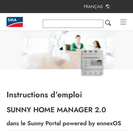
FRANÇAIS
Table des matières
Remarques relatives à ce document
Sécurité
Utilisations possibles
Contenu de la livraison
Vue d’ensemble des produits
Conception du système
Instructions d‘emploi
Montage
SUNNY HOME MANAGER 2.0
Raccordement
dans le Sunny Portal powered by ennexOS
Création de l’installation