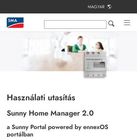
MAGYAR
Tartalomjegyzék
Tudnivalók a jelen dokumentumhoz
Biztonság
Alkalmazási lehetőségek
Szállítási terjedelem
Termékáttekintés
Rendszer felépítése
Használati utasítás
Felszerelés
Sunny Home Manager 2.0
Csatlakoztatás
a Sunny Portal powered by ennexOS
A Sunny Home Manager rendszer
portálban