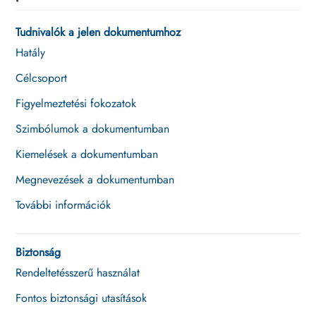
létrehozása a Sunny Portal powered
by ennexOS portálban
Tudnivalók a jelen dokumentumhoz
Készülékadminisztráció
Hatály
Célcsoport
Fogyasztók vezérlése
Figyelmeztetési fokozatok
Az energiamenedzsment
vizualizálása
Szimbólumok a dokumentumban
Kiemelések a dokumentumban
Felhasználói adminisztráció
Megnevezések a dokumentumban
Hibaelhárítás
További információk
Üzemen kívül helyezés
Műszaki adatok
Biztonság
Rendeltetésszerű használat
Tartozékok
Fontos biztonsági utasítások
EU-megfelelőségi nyilatkozat