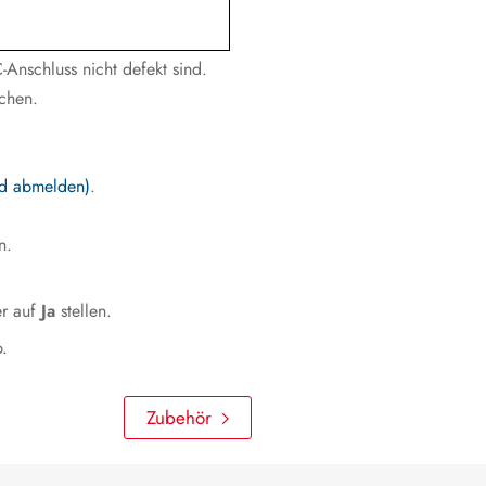
Anschluss nicht defekt sind.
chen.
nd abmelden)
.
n.
er auf
Ja
stellen.
.
Zubehör