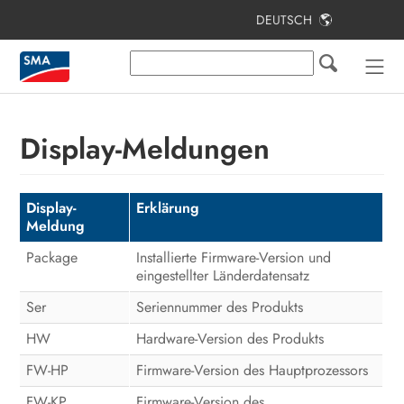
DEUTSCH
Inhaltsverzeichnis
Hinweise zu diesem Dokument
Sicherheit
Display-Meldungen
Produktübersicht
Bedienung
Display-
Erklärung
Meldung
Wechselrichter reinigen
Package
Installierte Firmware-Version und
eingestellter Länderdatensatz
Fehlersuche
Ser
Seriennummer des Produkts
Zubehör
HW
Hardware-Version des Produkts
Compliance Information
FW-HP
Firmware-Version des Hauptprozessors
Kontakt
FW-KP
Firmware-Version des