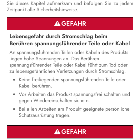
Sie dieses Kapitel aufmerksam und befolgen Sie zu jedem
Instandhaltung
Zeitpunkt alle Sicherheitshinweise.
Produkt reinigen
GEFAHR
Fehlersuche
Lebensgefahr durch Stromschlag beim
Berühren spannungsführender Teile oder Kabel
Produkt außer Betrieb nehmen
An spannungsführenden Teilen oder Kabeln des Produkts
liegen hohe Spannungen an. Das Berühren
Vorgehen bei Erhalt eines
spannungsführender Teile oder Kabel führt zum Tod oder
Austauschgeräts
zu lebensgefährlichen Verletzungen durch Stromschlag.
Keine freiliegenden spannungsführenden Teile oder
Entsorgung
Kabel berühren.
Vor Arbeiten das Produkt spannungsfrei schalten und
Technische Daten
gegen Wiedereinschalten sichern.
Zubehör
Bei allen Arbeiten am Produkt geeignete persönliche
Schutzausrüstung tragen.
Ersatzteile
GEFAHR
Kontakt