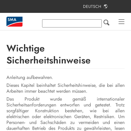
DEUTSCH
Inhaltsverzeichnis
Hinweise zu diesem Dokument
Sicherheit
Wichtige
Lieferumfang
Sicherheitshinweise
Produktübersicht
Anleitung aufbewahren.
Montage
Dieses Kapitel beinhaltet Sicherheitshinweise, die bei allen
Elektrischer Anschluss
Arbeiten immer beachtet werden müssen.
Das Produkt wurde gemäß internationaler
Inbetriebnahme
Sicherheitsanforderungen entworfen und getestet. Trotz
sorgfältiger Konstruktion bestehen, wie bei allen
Bedienung
elektrischen oder elektronischen Geräten, Restrisiken. Um
Personen- und Sachschäden zu vermeiden und einen
Produkt spannungsfrei schalten
dauerhaften Betrieb des Produkts zu gewährleisten, lesen