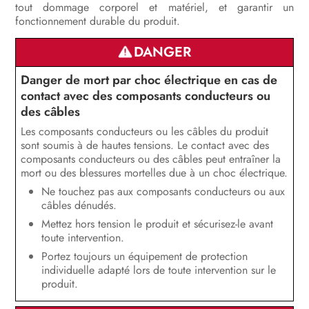
tout dommage corporel et matériel, et garantir un
Entretien
fonctionnement durable du produit.
Nettoyage du produit
DANGER
Recherche d’erreurs
Danger de mort par choc électrique en cas de
contact avec des composants conducteurs ou
Mise hors service du produit
des câbles
Les composants conducteurs ou les câbles du produit
Procédure en cas de réception d’un
sont soumis à de hautes tensions. Le contact avec des
appareil de remplacement
composants conducteurs ou des câbles peut entraîner la
mort ou des blessures mortelles due à un choc électrique.
Élimination
Ne touchez pas aux composants conducteurs ou aux
câbles dénudés.
Caractéristiques techniques
Mettez hors tension le produit et sécurisez-le avant
toute intervention.
Accessoires
Portez toujours un équipement de protection
Pièces de rechange
individuelle adapté lors de toute intervention sur le
produit.
Contact