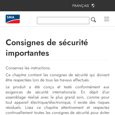
FRANÇAIS
Table des matières
Remarques relatives à ce document
Sécurité
Consignes de sécurité
Contenu de la livraison
importantes
Vue d’ensemble des produits
Conservez les instructions.
Montage
Ce chapitre contient les consignes de sécurité qui doivent
Raccordement électrique
être respectées lors de tous les travaux effectués.
Le produit a été conçu et testé conformément aux
Mise en service
exigences de sécurité internationale. En dépit d’un
assemblage réalisé avec le plus grand soin, comme pour
Utilisation
tout appareil électrique/électronique, il existe des risques
résiduels. Lisez ce chapitre attentivement et respectez
Mise hors tension du produit
continuellement toutes les consignes de sécurité pour éviter