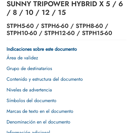
SUNNY TRIPOWER HYBRID X 5 / 6
tensión
/ 8 / 10 / 12 / 15
Mantenimiento
STPH5-60 / STPH6-60 / STPH8-60 /
Eliminación de fallos
STPH10-60 / STPH12-60 / STPH15-60
Puesta fuera de servicio
Indicaciones sobre este documento
Sustitución del producto
Área de validez
Eliminación del equipo
Grupo de destinatarios
Datos técnicos
Contenido y estructura del documento
Niveles de advertencia
Declaración de conformidad UE
Símbolos del documento
Contacto
Marcas de texto en el documento
Denominación en el documento
Información adicional