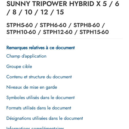
SUNNY TRIPOWER HYBRID X 5 / 6
Entretien
/ 8 / 10 / 12 / 15
Correction d’erreurs
STPH5-60 / STPH6-60 / STPH8-60 /
STPH10-60 / STPH12-60 / STPH15-60
Mise hors service
Remplacement du produit
Remarques relatives à ce document
Champ d’application
Élimination
Groupe cible
Caractéristiques techniques
Contenu et structure du document
Déclaration de conformité UE
Niveaux de mise en garde
Contact
Symboles utilisés dans le document
Formats utilisés dans le document
Désignations utilisées dans le document
Informations complémentaires