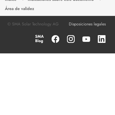
tensión
Área de validez
Mantenimiento
Limpieza del producto
© SMA Solar Technology AG
Disposiciones legales
Localización de errores
Puesta fuera de servicio del
producto
Procedimiento al recibir un equipo
de recambio
Eliminación del equipo
Datos técnicos
Accesorios
Piezas de repuesto