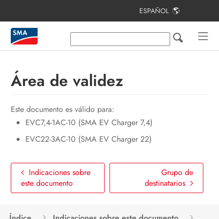
ESPAÑOL
Índice
Indicaciones sobre este documento
Seguridad
Área de validez
Contenido de la entrega
Este documento es válido para:
Vista general del producto
EVC7,4-1AC-10 (SMA EV Charger 7,4)
Montaje
EVC22-3AC-10 (SMA EV Charger 22)
Conexión eléctrica
Puesta en marcha
Indicaciones sobre
Grupo de
este documento
destinatarios
Manejo
Desconexión del producto de la
Índice
Indicaciones sobre este documento