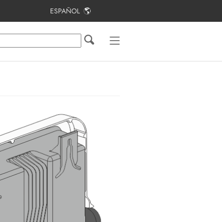
ESPAÑOL
Índice
Indicaciones sobre este documento
Seguridad
Contenido de la entrega
Vista general del producto
Montaje
Conexión eléctrica
Puesta en marcha
Manejo
Desconexión del producto de la