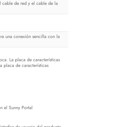
 cable de red y el cable de la
Contacto
Declaración de conformidad UE
 una conexión sencilla con la
oca. La placa de características
placa de características
en el Sunny Portal
nterfaz de usuario del producto