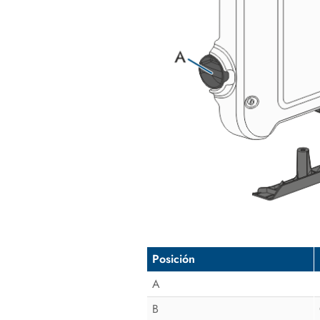
Posición
A
B