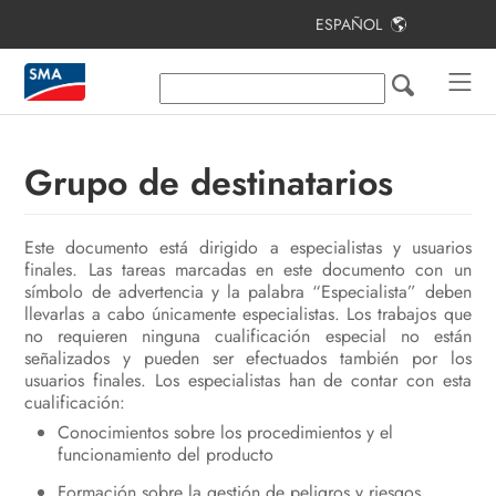
ESPAÑOL
Índice
Indicaciones sobre este documento
Seguridad
Grupo de destinatarios
Contenido de la entrega
Este documento está dirigido a especialistas y usuarios
Vista general del producto
finales. Las tareas marcadas en este documento con un
símbolo de advertencia y la palabra “Especialista” deben
Montaje
llevarlas a cabo únicamente especialistas. Los trabajos que
no requieren ninguna cualificación especial no están
Conexión eléctrica
señalizados y pueden ser efectuados también por los
usuarios finales. Los especialistas han de contar con esta
Puesta en marcha
cualificación:
Conocimientos sobre los procedimientos y el
Manejo
funcionamiento del producto
Desconexión del producto de la
Formación sobre la gestión de peligros y riesgos