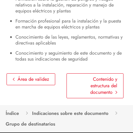
tensión
relativos a la instalación, reparación y manejo de
equipos eléctricos y plantas
Mantenimiento
Formación profesional para la instalación y la puesta
en marcha de equipos eléctricos y plantas
Limpieza del producto
Conocimiento de las leyes, reglamentos, normativas y
Localización de errores
directivas aplicables
Puesta fuera de servicio del
Conocimiento y seguimiento de este documento y de
todas sus indicaciones de seguridad
producto
Procedimiento al recibir un equipo
de recambio
Área de validez
Contenido y
estructura del
Eliminación del equipo
documento
Datos técnicos
Índice
Indicaciones sobre este documento
Accesorios
Grupo de destinatarios
Piezas de repuesto