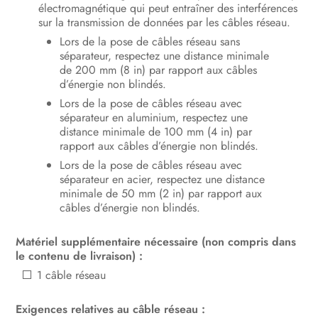
électromagnétique qui peut entraîner des interférences
Mise hors service du produit
sur la transmission de données par les câbles réseau.
Lors de la pose de câbles réseau sans
Caractéristiques techniques
séparateur, respectez une distance minimale
de 200 mm (8 in) par rapport aux câbles
Accessoires
d’énergie non blindés.
Lors de la pose de câbles réseau avec
Contact
séparateur en aluminium, respectez une
distance minimale de 100 mm (4 in) par
Déclaration de conformité UE
rapport aux câbles d’énergie non blindés.
Lors de la pose de câbles réseau avec
Informations sur le respect des
séparateur en acier, respectez une distance
spécifications
minimale de 50 mm (2 in) par rapport aux
câbles d’énergie non blindés.
Matériel supplémentaire nécessaire (non compris dans
le contenu de livraison) :
1 câble réseau
Exigences relatives au câble réseau :