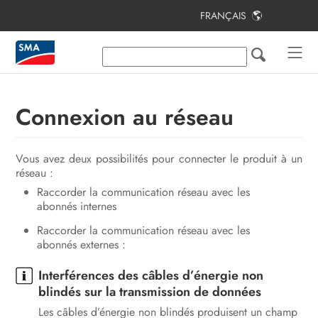
FRANÇAIS
Table des matières
Remarques relatives à ce document
Sécurité
Connexion au réseau
Contenu de la livraison
Vous avez deux possibilités pour connecter le produit à un
Vue d’ensemble des produits
réseau :
Montage
Raccorder la communication réseau avec les
abonnés internes
Raccordement
Raccorder la communication réseau avec les
abonnés externes :
Mise en service
Interférences des câbles d’énergie non
Utilisation
blindés sur la transmission de données
Recherche d’erreurs
Les câbles d’énergie non blindés produisent un champ