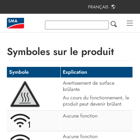
FRANÇAIS
Table des matières
Remarques relatives à ce document
Sécurité
Symboles sur le produit
Contenu de la livraison
Vue d’ensemble des produits
Symbole
Explication
Avertissement de surface
Montage
brûlante
Raccordement
Au cours du fonctionnement, le
produit peut devenir brûlant.
Mise en service
Aucune fonction
Utilisation
Recherche d’erreurs
Aucune fonction