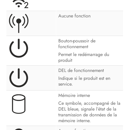
Mise hors service du produit
Aucune fonction
Caractéristiques techniques
Accessoires
Bouton-poussoir de
Contact
fonctionnement
Permet le redémarrage du
Déclaration de conformité UE
produit
Informations sur le respect des
DEL de fonctionnement
spécifications
Indique si le produit est en
service.
Mémoire interne
Ce symbole, accompagné de la
DEL bleue, signale l’état de la
transmission de données de la
mémoire interne.