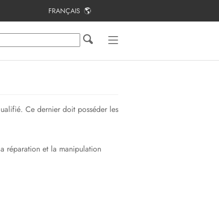
FRANÇAIS
Table des matières
Remarques relatives à ce document
Sécurité
Contenu de la livraison
alifié. Ce dernier doit posséder les
Vue d’ensemble des produits
Montage
a réparation et la manipulation
Raccordement
Mise en service
Utilisation
Recherche d’erreurs