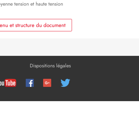
yenne tension et haute tension
Mise hors service du produit
nu et structure du document
Caractéristiques techniques
Accessoires
Contact
Déclaration de conformité UE
Dispositions légales
Informations sur le respect des
spécifications