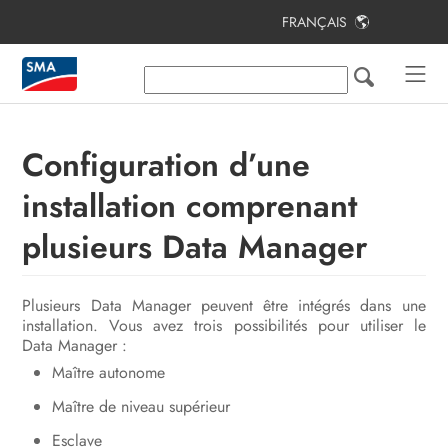
FRANÇAIS
Table des matières
Remarques relatives à ce document
Sécurité
Configuration d’une
Contenu de la livraison
installation comprenant
Vue d’ensemble des produits
plusieurs Data Manager
Montage
Plusieurs Data Manager peuvent être intégrés dans une
Raccordement
installation. Vous avez trois possibilités pour utiliser le
Data Manager :
Mise en service
Maître autonome
Utilisation
Maître de niveau supérieur
Recherche d’erreurs
Esclave