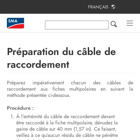
FRANÇAIS
Table des matières
Remarques relatives à ce document
Sécurité
Préparation du câble de
Contenu de la livraison
raccordement
Vue d’ensemble des produits
Préparez impérativement chacun des câbles de
Montage
raccordement aux fiches multipolaires en suivant la
méthode présentée ci-dessous.
Raccordement
Procédure :
Mise en service
À l’extrémité du câble de raccordement devant
être raccordé à la fiche multipolaire, dénudez la
Utilisation
gaine de câble sur 40 mm (1,57 in). Ce faisant,
veillez à ce qu’aucun résidu de câble ne pénètre
Recherche d’erreurs