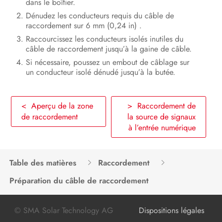
dans le boîtier.
Mise hors service du produit
Dénudez les conducteurs requis du câble de
raccordement sur 6 mm (0,24 in) .
Caractéristiques techniques
Raccourcissez les conducteurs isolés inutiles du
câble de raccordement jusqu’à la gaine de câble.
Accessoires
Si nécessaire, poussez un embout de câblage sur
un conducteur isolé dénudé jusqu’à la butée.
Contact
Déclaration de conformité UE
< Aperçu de la zone
> Raccordement de
de raccordement
la source de signaux
Informations sur le respect des
à l’entrée numérique
spécifications
Table des matières
Raccordement
Préparation du câble de raccordement
© SMA Solar Technology AG
Dispositions légales