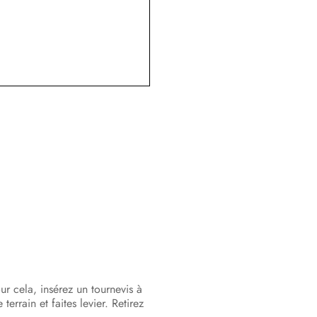
Mise hors tension de l’onduleur
Mise hors tension du Sunny
Multigate
Recherche d’erreurs
Remise en service de l’onduleur
Mise hors service
Caractéristiques techniques
Accessoires et pièces de rechange
Contact
Déclaration de conformité CE
ur cela, insérez un tournevis à
errain et faites levier. Retirez