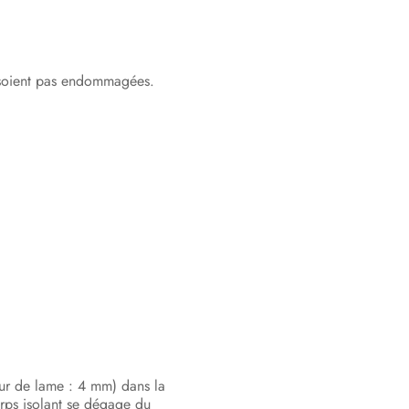
ne soient pas endommagées.
geur de lame : 4 mm) dans la
orps isolant se dégage du