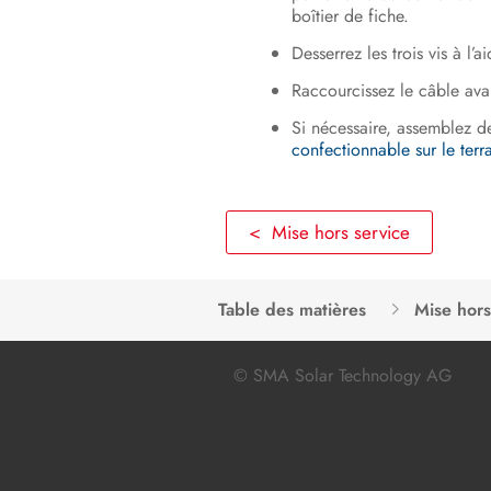
boîtier de fiche.
Desserrez les trois vis à l’
Raccourcissez le câble ava
Si nécessaire, assemblez d
confectionnable sur le terra
< Mise hors service
Table des matières
Mise hors
© SMA Solar Technology AG