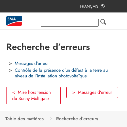
FRANÇAIS
Table des matières
Remarques relatives à ce document
Sécurité
Recherche d’erreurs
Contenu de la livraison
Messages d’erreur
Vue d’ensemble des produits
Contrôle de la présence d’un défaut à la terre au
Montage
niveau de l’installation photovoltaïque
Raccordement électrique
< Mise hors tension
> Messages d’erreur
du Sunny Multigate
Mise en service de l’installation
photovoltaïque
Configuration
Table des matières
Recherche d’erreurs