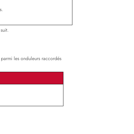
Mise hors tension de l’onduleur
s.
Mise hors tension du Sunny
Multigate
suit.
Recherche d’erreurs
Remise en service de l’onduleur
e parmi les onduleurs raccordés
Mise hors service
Caractéristiques techniques
Accessoires et pièces de rechange
Contact
Déclaration de conformité CE