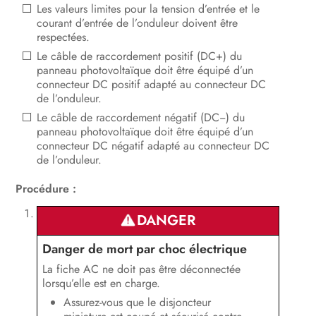
Mise hors tension de l’onduleur
Les valeurs limites pour la tension d’entrée et le
courant d’entrée de l’onduleur doivent être
Mise hors tension du Sunny
respectées.
Multigate
Le câble de raccordement positif (DC+) du
panneau photovoltaïque doit être équipé d’un
Recherche d’erreurs
connecteur DC positif adapté au connecteur DC
de l’onduleur.
Remise en service de l’onduleur
Le câble de raccordement négatif (DC−) du
panneau photovoltaïque doit être équipé d’un
Mise hors service
connecteur DC négatif adapté au connecteur DC
de l’onduleur.
Caractéristiques techniques
Procédure :
Accessoires et pièces de rechange
DANGER
Contact
Danger de mort par choc électrique
Déclaration de conformité CE
La fiche AC ne doit pas être déconnectée
lorsqu’elle est en charge.
Assurez-vous que le disjoncteur