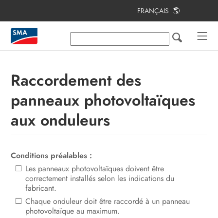
FRANÇAIS
Table des matières
Remarques relatives à ce document
Sécurité
Raccordement des
Contenu de la livraison
panneaux photovoltaïques
Vue d’ensemble des produits
aux onduleurs
Montage
Raccordement électrique
Conditions préalables :
Les panneaux photovoltaïques doivent être
Mise en service de l’installation
correctement installés selon les indications du
photovoltaïque
fabricant.
Chaque onduleur doit être raccordé à un panneau
Configuration
photovoltaïque au maximum.