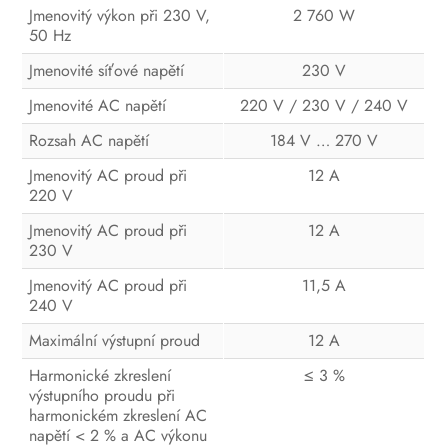
Jmenovitý výkon při 230 V,
2 760 W
Odpojení přístroje Sunny Multigate
50 Hz
od napětí
Jmenovité síťové napětí
230 V
Identifikace chyb
Jmenovité AC napětí
220 V / 230 V / 240 V
Opětovné uvedení střídače do
Rozsah AC napětí
184 V … 270 V
provozu
Jmenovitý AC proud při
12 A
220 V
Odstavení z provozu
Jmenovitý AC proud při
12 A
Technické údaje
230 V
Příslušenství a náhradní díly
Jmenovitý AC proud při
11,5 A
240 V
Kontakt
Maximální výstupní proud
12 A
ES prohlášení o shodě
Harmonické zkreslení
≤ 3 %
výstupního proudu při
harmonickém zkreslení AC
napětí < 2 % a AC výkonu