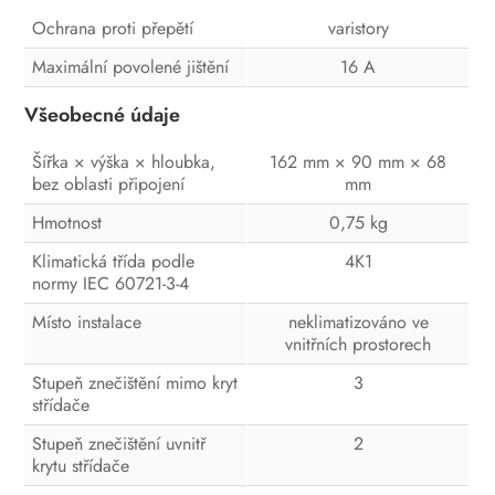
Ochrana proti přepětí
varistory
Maximální povolené jištění
16 A
Všeobecné údaje
Šířka × výška × hloubka,
162 mm × 90 mm × 68
bez oblasti připojení
mm
Hmotnost
0,75 kg
Klimatická třída podle
4K1
normy IEC 60721-3-4
Místo instalace
neklimatizováno ve
vnitřních prostorech
Stupeň znečištění mimo kryt
3
střídače
Stupeň znečištění uvnitř
2
krytu střídače