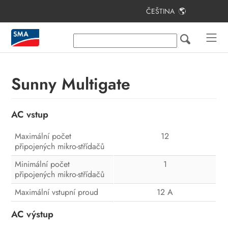
ČEŠTINA
Obsah
Informace k tomuto dokumentu
Bezpečnost
Sunny Multigate
Obsah dodávky
AC vstup
Přehled produktu
Montáž
Maximální počet
12
připojených mikro-střídačů
Elektrické připojení
Minimální počet
1
připojených mikro-střídačů
Uvedení FV systému do provozu
Maximální vstupní proud
12 A
Konfigurace
AC výstup
Odpojení střídače od napětí