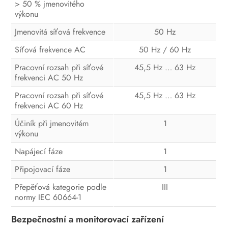
> 50 % jmenovitého
výkonu
Jmenovitá síťová frekvence
50 Hz
Síťová frekvence AC
50 Hz / 60 Hz
Pracovní rozsah při síťové
45,5 Hz … 63 Hz
frekvenci AC 50 Hz
Pracovní rozsah při síťové
45,5 Hz … 63 Hz
frekvenci AC 60 Hz
Účiník při jmenovitém
1
výkonu
Napájecí fáze
1
Připojovací fáze
1
Přepěťová kategorie podle
III
normy IEC 60664-1
Bezpečnostní a monitorovací zařízení