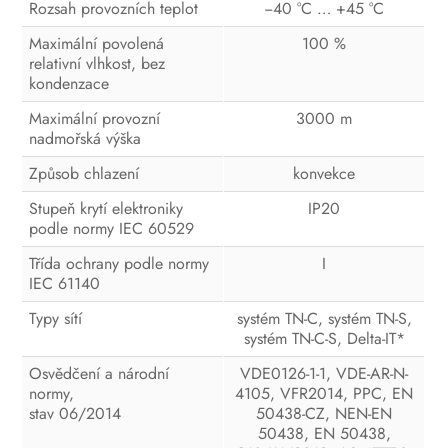
Rozsah provozních teplot
−40 °C … +45 °C
Maximální povolená
100 %
relativní vlhkost, bez
kondenzace
Maximální provozní
3000 m
nadmořská výška
Způsob chlazení
konvekce
Stupeň krytí elektroniky
IP20
podle normy IEC 60529
Třída ochrany podle normy
I
IEC 61140
Typy sítí
systém TN-C, systém TN-S,
systém TN-C-S, Delta-IT*
Osvědčení a národní
VDE0126-1-1, VDE-AR-N-
normy,
4105, VFR2014, PPC, EN
stav 06/2014
50438-CZ, NEN-EN
50438, EN 50438,