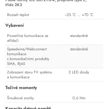
třída 2K3
Rozsah teplot
−25 °C … +70 °C
Vybavení
Powerline komunikace se
standardně
střídači
Speedwire/Webconnect
standardně
komunikace
s komunikačními produkty
SMA, RJ45
Zobrazení stavu FV systému
2 LED diody
a komunikace
Točivé momenty
Šroubové svorky
0,6 Nm
Kapacita datové paměti