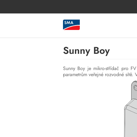
Sunny Boy
Sunny Boy je mikro-střídač pro FV
parametrům veřejné rozvodné sítě. V