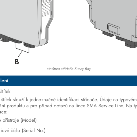
struktura střídače Sunny Boy
lení
štítek
štítek slouží k jednoznačné identifikaci střídače. Údaje na typové
ání produktu a pro případ dotazů na lince SMA Service Line. Na typ
ace:
p přístroje (Model)
riové číslo (Serial No.)