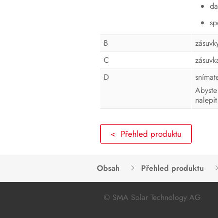
da
sp
B
zásuvk
C
zásuvk
D
snímat
Abyste
nalepi
< Přehled produktu
Obsah
Přehled produktu
© SMA Solar Technology AG