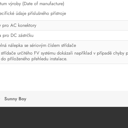
tum výroby (Date of manufacture)
ecifické údaje příslušného přístroje
y pro AC konektory
a pro DC zástrčku
elná nálepka se sériovým číslem střídače
 střídače určitého FV systému dokázali například v případě chyby př
t do přiloženého přehledu instalace.
Sunny Boy