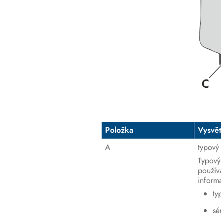
Položka
Vysvět
A
typový 
Typový 
použív
inform
ty
sé