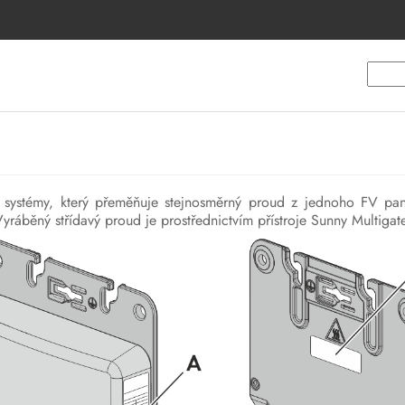
 systémy, který přeměňuje stejnosměrný proud z jednoho FV pan
yráběný střídavý proud je prostřednictvím přístroje Sunny Multiga