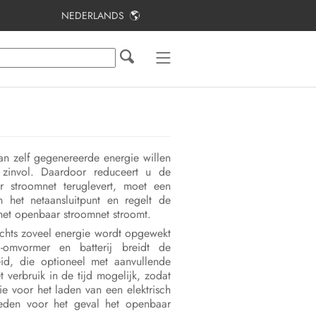
NEDERLANDS
Inhoudsopgave
Inhoud en structuur van het
document
Oplossing 1: direct eigenverbruik
met nulteruglevering
van zelf gegenereerde energie willen
Oplossing 2: eigenverbruik met
m zinvol. Daardoor reduceert u de
energieopslag en nulteruglevering
 stroomnet teruglevert, moet een
et netaansluitpunt en regelt de
Oplossing 3: naderhand uitvoeren
 het openbaar stroomnet stroomt.
met energieopslag voor
echts zoveel energie wordt opgewekt
eigenverbruik met nulteruglevering
j-omvormer en batterij breidt de
in bestaande zonnestroominstallaties
id, die optioneel met aanvullende
erbruik in de tijd mogelijk, zodat
Meetwaarden op het netaansluitpunt
e voor het laden van een elektrisch
ieden voor het geval het openbaar
instellen