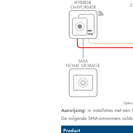
Opbouw
Aanwijzing:
in installaties met ee
De volgende SMA-omvormers voldoen
Product