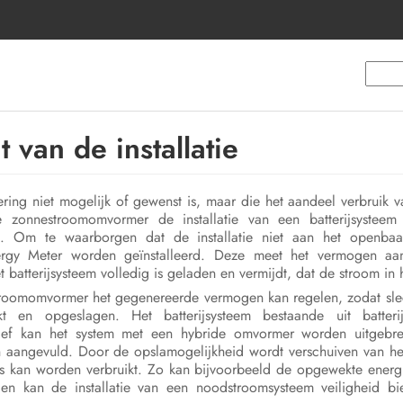
 van de installatie
vering niet mogelijk of gewenst is, maar die het aandeel verbruik 
nte zonnestroomomvormer de installatie van een batterijsystee
. Om te waarborgen dat de installatie niet aan het openbaar
 Meter worden geïnstalleerd. Deze meet het vermogen aan h
batterijsysteem volledig is geladen en vermijdt, dat de stroom in
stroomomvormer het gegenereerde vermogen kan regelen, zodat sl
t en opgeslagen. Het batterijsysteem bestaande uit batteri
atief kan het system met een hybride omvormer worden uitgebre
angevuld. Door de opslamogelijkheid wordt verschuiven van het v
ts kan worden verbruikt. Zo kan bijvoorbeeld de opgewekte energi
ien kan de installatie van een noodstroomsysteem veiligheid b