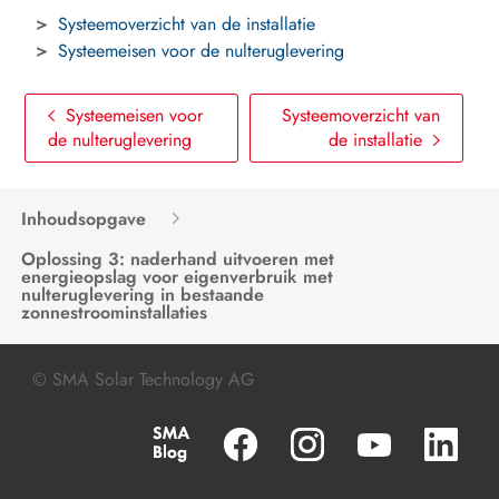
Nulteruglevering instellen
Systeemoverzicht van de installatie
Systeemeisen voor de nulteruglevering
Systeemeisen voor
Systeemoverzicht van
de nulteruglevering
de installatie
Inhoudsopgave
Oplossing 3: naderhand uitvoeren met
energieopslag voor eigenverbruik met
nulteruglevering in bestaande
zonnestroominstallaties
© SMA Solar Technology AG