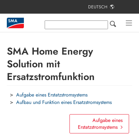
DEUTSCH
Inhaltsverzeichnis
SMA Home Energy Solution mit
Ersatzstromfunktion
SMA Home Energy
Überbrückungszeit und
Eigenverbrauchsquote
Solution mit
Einsatzbedingungen eines
Ersatzstromfunktion
Ersatzstromnetzes
Elektrischer Anschluss
Aufgabe eines Erstatzstromsystems
Aufbau und Funktion eines Ersatzstromsystems
Umschalteinrichtung
Planung der Montageorte
Aufgabe eines
Erstatzstromsystems
Erläuterung verwendeter Begriffe