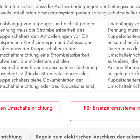
tellen Sie sicher, dass die Auslösebedingungen der Leitungsschutzs
eweils installierten Ersatzstromsystem passen Leitungsschutzschalter 
nabhängig von allpoliger und nicht-allpoliger
Unabhängig von 
rennung muss die Strombelastbarkeit des
Trennung muss 
uppelschalters den Anforderungen vor Ort
Kuppelschalter
ntsprechen Zertifizierungen und Zulassungen.
entsprechen Zer
abei muss der Kuppelschalter in der
Dabei muss der
mschalteinrichtung eine Strombelastbarkeit
Umschalteinrich
ufweisen, die mindestens auf den
aufweisen, die
nsprechbereich der vorgeschalteten Sicherung
Ansprechbereic
usgelegt ist (für die Strombelastbarkeit des
ausgelegt ist (
uppelschalters siehe Dokumentation der
Kuppelschalter
mschalteinrichtung oder des Kuppelschalters).
Umschalteinrich
hen Umschalteinrichtung
Für Ersatzstromsysteme mi
inrichtung
Regeln zum elektrischen Anschluss der autom