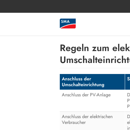
Regeln zum elek
Umschalteinrich
Anschluss der
S
Umschalteinrichtung
Anschluss der PV-Anlage
D
P
P
Anschluss der elektrischen
D
Verbraucher
e
i