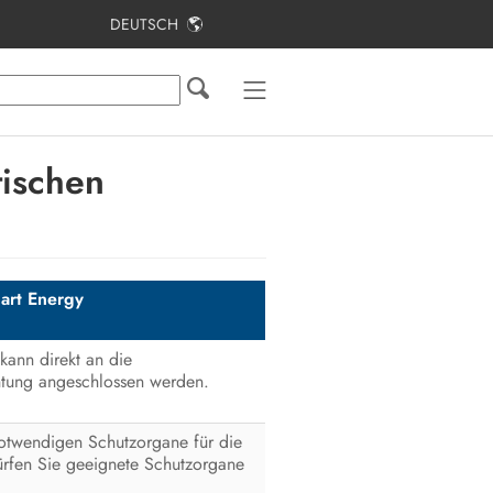
DEUTSCH
Inhaltsverzeichnis
SMA Home Energy Solution mit
Ersatzstromfunktion
tischen
Überbrückungszeit und
Eigenverbrauchsquote
Einsatzbedingungen eines
Ersatzstromnetzes
art Energy
Elektrischer Anschluss
kann direkt an die
Umschalteinrichtung
htung angeschlossen werden.
Planung der Montageorte
 notwendigen Schutzorgane für die
dürfen Sie geeignete Schutzorgane
Erläuterung verwendeter Begriffe