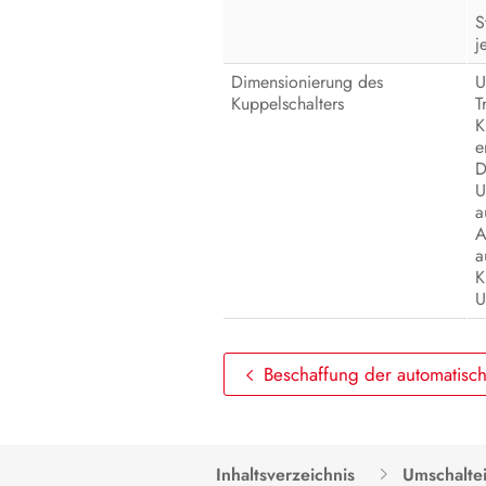
S
j
Dimensionierung des
U
Kuppelschalters
T
K
e
D
U
a
A
a
K
U
Beschaffung der automatisc
Inhaltsverzeichnis
Umschalte