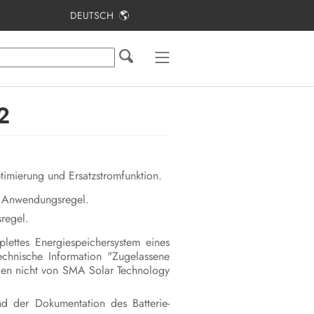
DEUTSCH
Inhaltsverzeichnis
SMA Home Energy Solution mit
Ersatzstromfunktion
2
Überbrückungszeit und
Eigenverbrauchsquote
Einsatzbedingungen eines
timierung und Ersatzstromfunktion.
Ersatzstromnetzes
er Anwendungsregel.
Elektrischer Anschluss
regel.
Umschalteinrichtung
ettes Energiespeichersystem eines
echnische Information "Zugelassene
erden nicht von SMA Solar Technology
Planung der Montageorte
Erläuterung verwendeter Begriffe
d der Dokumentation des Batterie-