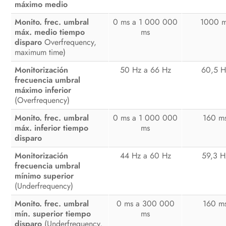
máximo medio
Monito. frec. umbral
0 ms a 1 000 000
1000 
máx. medio tiempo
ms
disparo
Overfrequency,
maximum time)
Monitorización
50 Hz a 66 Hz
60,5 H
frecuencia umbral
máximo inferior
(Overfrequency)
Monito. frec. umbral
0 ms a 1 000 000
160 m
máx. inferior tiempo
ms
disparo
Monitorización
44 Hz a 60 Hz
59,3 H
frecuencia umbral
mínimo superior
(Underfrequency)
Monito. frec. umbral
0 ms a 300 000
160 m
mín. superior tiempo
ms
disparo
(Underfrequency,