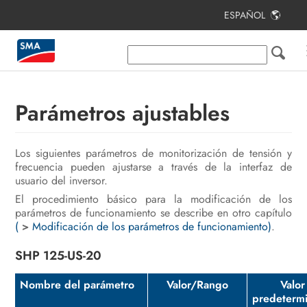
ESPAÑOL
Índice
Indicaciones sobre este documento
Seguridad
Parámetros ajustables
Contenido de la entrega
Los siguientes parámetros de monitorización de tensión y
Materiales y herramientas
frecuencia pueden ajustarse a través de la interfaz de
adicionales necesarios
usuario del inversor.
Vista general del producto
El procedimiento básico para la modificación de los
parámetros de funcionamiento se describe en otro capítulo
(
>
Modificación de los parámetros de funcionamiento)
Montaje y preparación de la
.
conexión
SHP 125-US-20
Conexión eléctrica
Nombre del parámetro
Valor/Rango
Valor
predeterm
Puesta en marcha