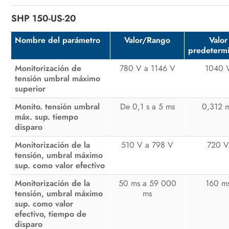
SHP 150-US-20
Nombre del parámetro
Valor/Rango
Valor
predeterm
Monitorización de
780 V a 1146 V
1040 
tensión umbral máximo
superior
Monito. tensión umbral
De 0,1 s a 5 ms
0,312 
máx. sup. tiempo
disparo
Monitorización de la
510 V a 798 V
720 
tensión, umbral máximo
sup. como valor efectivo
Monitorización de la
50 ms a 59 000
160 m
tensión, umbral máximo
ms
sup. como valor
efectivo, tiempo de
disparo