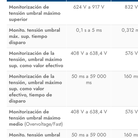
Monitorización de
624 V a 917 V
832 
Manejo
tensión umbral máximo
superior
Desconexión del inversor de la
tensión
Monito. tensión umbral
0,1 s a 5 ms
0,312 
máx. sup. tiempo
Limpieza del producto
disparo
Monitorización de la
408 V a 638,4 V
576 V
Localización de errores
tensión, umbral máximo
sup. como valor efectivo
Puesta fuera de servicio del inversor
Monitorización de la
50 ms a 59 000
160 m
Procedimiento al recibir un equipo
tensión, umbral máximo
ms
de recambio
sup. como valor
efectivo, tiempo de
Datos técnicos
disparo
Monitorización de
408 V a 638,4 V
576 V
Información de cumplimiento
tensión umbral máximo
medio
(Overvoltage/Fast)
Contacto
Monito. tensión umbral
50 ms a 59 000
160 m