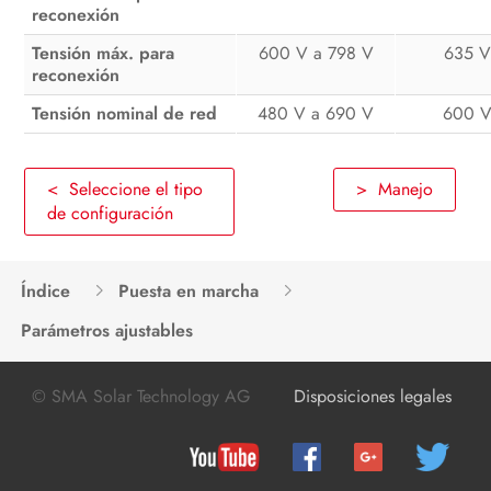
reconexión
Tensión máx. para
600 V a 798 V
635 
reconexión
Tensión nominal de red
480 V a 690 V
600 
< Seleccione el tipo
> Manejo
de configuración
Índice
Puesta en marcha
Parámetros ajustables
© SMA Solar Technology AG
Disposiciones legales