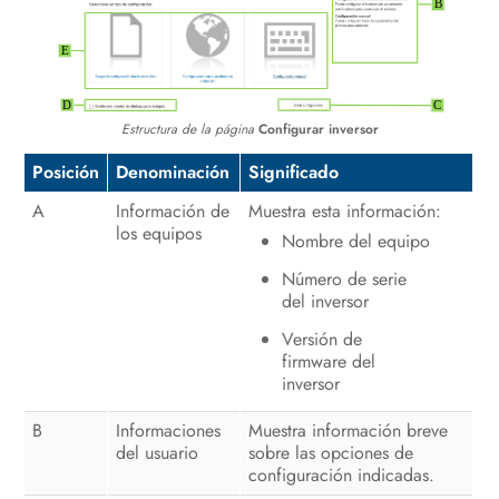
Manejo
Desconexión del inversor de la
tensión
Estructura de la página
Configurar inversor
Limpieza del producto
Posición
Denominación
Significado
Localización de errores
A
Información de
Muestra esta información:
los equipos
Nombre del equipo
Puesta fuera de servicio del inversor
Número de serie
Procedimiento al recibir un equipo
del inversor
de recambio
Versión de
firmware del
Datos técnicos
inversor
Información de cumplimiento
B
Informaciones
Muestra información breve
del usuario
sobre las opciones de
Contacto
configuración indicadas.