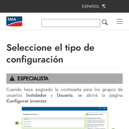
ESPAÑOL
Índice
Indicaciones sobre este documento
Seguridad
Seleccione el tipo de
Contenido de la entrega
configuración
Materiales y herramientas
adicionales necesarios
ESPECIALISTA
Vista general del producto
Cuando haya asignado la contraseña para los grupos de
usuarios
Montaje y preparación de la
Instalador
y
Usuario
, se abrirá la página
Configurar inversor
.
conexión
Conexión eléctrica
Puesta en marcha