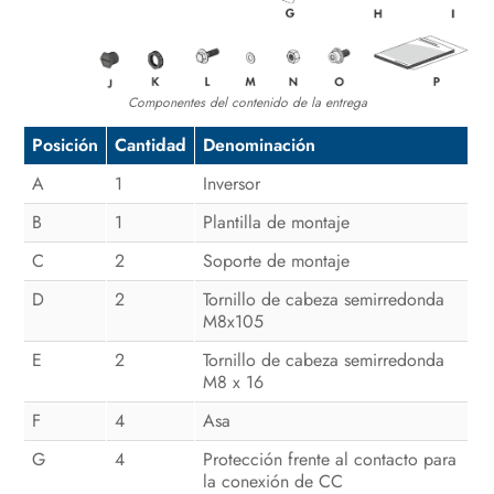
Manejo
Desconexión del inversor de la
tensión
Componentes del contenido de la entrega
Posición
Cantidad
Denominación
Limpieza del producto
A
1
Inversor
Localización de errores
B
1
Plantilla de montaje
Puesta fuera de servicio del inversor
C
2
Soporte de montaje
Procedimiento al recibir un equipo
D
2
Tornillo de cabeza semirredonda
de recambio
M8x105
E
2
Tornillo de cabeza semirredonda
Datos técnicos
M8 x 16
Información de cumplimiento
F
4
Asa
Contacto
G
4
Protección frente al contacto para
la conexión de CC