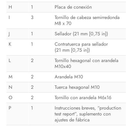
H
1
Placa de conexión
I
3
Tornillo de cabeza semirredonda
M8 x 70
J
1
Sellador (21 mm [0,75 in])
K
1
Contratuerca para sellador
(21 mm [0,75 in])
L
2
Tornillo hexagonal con arandela
M10x40
M
2
Arandela M10
N
2
Tuerca hexagonal M10
O
2
Tornillo con arandela M6x16
P
1
Instrucciones breves, “production
test report”, suplemento con
ajustes de fábrica