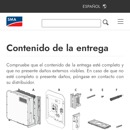
ESPAÑOL
Índice
Indicaciones sobre este documento
Seguridad
Contenido de la entrega
Contenido de la entrega
Compruebe que el contenido de la entrega esté completo y
Materiales y herramientas
que no presente daños externos visibles. En caso de que no
adicionales necesarios
esté completo o presente daños, póngase en contacto con
su distribuidor.
Vista general del producto
Montaje y preparación de la
conexión
Conexión eléctrica
Puesta en marcha