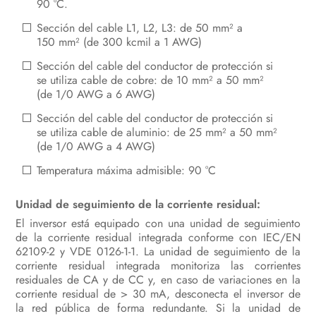
90 °C.
Manejo
Sección del cable L1, L2, L3: de 50 mm² a
150 mm² (de 300 kcmil a 1 AWG)
Desconexión del inversor de la
Sección del cable del conductor de protección si
tensión
se utiliza cable de cobre: de 10 mm² a 50 mm²
(de 1/0 AWG a 6 AWG)
Limpieza del producto
Sección del cable del conductor de protección si
Localización de errores
se utiliza cable de aluminio: de 25 mm² a 50 mm²
(de 1/0 AWG a 4 AWG)
Puesta fuera de servicio del inversor
Temperatura máxima admisible: 90 °C
Procedimiento al recibir un equipo
de recambio
Unidad de seguimiento de la corriente residual:
El inversor está equipado con una unidad de seguimiento
Datos técnicos
de la corriente residual integrada conforme con IEC/EN
62109-2 y VDE 0126-1-1. La unidad de seguimiento de la
Información de cumplimiento
corriente residual integrada monitoriza las corrientes
residuales de CA y de CC y, en caso de variaciones en la
Contacto
corriente residual de > 30 mA, desconecta el inversor de
la red pública de forma redundante. Si la unidad de