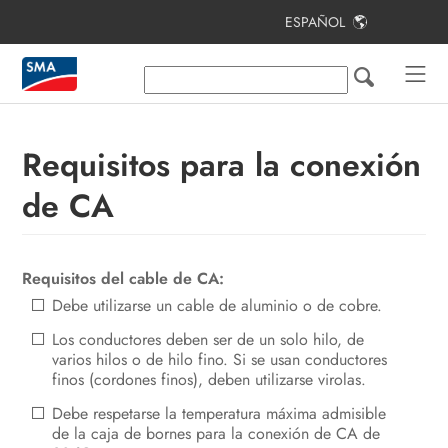
ESPAÑOL
Índice
Indicaciones sobre este documento
Seguridad
Requisitos para la conexión
Contenido de la entrega
de CA
Materiales y herramientas
adicionales necesarios
Requisitos del cable de CA:
Vista general del producto
Debe utilizarse un cable de aluminio o de cobre.
Montaje y preparación de la
Los conductores deben ser de un solo hilo, de
conexión
varios hilos o de hilo fino. Si se usan conductores
finos (cordones finos), deben utilizarse virolas.
Conexión eléctrica
Debe respetarse la temperatura máxima admisible
de la caja de bornes para la conexión de CA de
Puesta en marcha