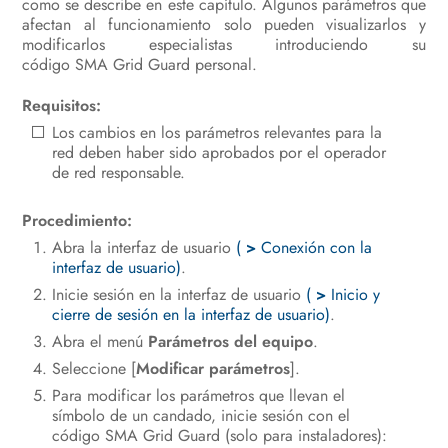
como se describe en este capítulo. Algunos parámetros que
afectan al funcionamiento solo pueden visualizarlos y
Manejo
modificarlos especialistas introduciendo su
código SMA Grid Guard personal.
Desconexión del inversor de la
tensión
Requisitos:
Los cambios en los parámetros relevantes para la
Limpieza del producto
red deben haber sido aprobados por el operador
de red responsable.
Localización de errores
Procedimiento:
Puesta fuera de servicio del inversor
Abra la interfaz de usuario
(
>
Conexión con la
Procedimiento al recibir un equipo
interfaz de usuario)
.
de recambio
Inicie sesión en la interfaz de usuario
(
>
Inicio y
cierre de sesión en la interfaz de usuario)
.
Datos técnicos
Abra el menú
Parámetros del equipo
.
Seleccione [
Información de cumplimiento
Modificar parámetros
].
Para modificar los parámetros que llevan el
Contacto
símbolo de un candado, inicie sesión con el
código SMA Grid Guard (solo para instaladores):