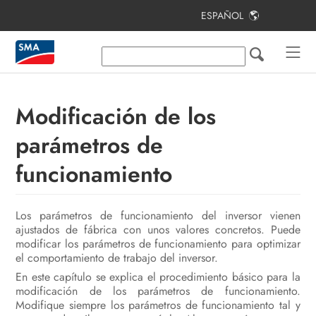
ESPAÑOL
Índice
Indicaciones sobre este documento
Seguridad
Modificación de los
Contenido de la entrega
parámetros de
Materiales y herramientas
funcionamiento
adicionales necesarios
Vista general del producto
Los parámetros de funcionamiento del inversor vienen
ajustados de fábrica con unos valores concretos. Puede
Montaje y preparación de la
modificar los parámetros de funcionamiento para optimizar
conexión
el comportamiento de trabajo del inversor.
En este capítulo se explica el procedimiento básico para la
Conexión eléctrica
modificación de los parámetros de funcionamiento.
Modifique siempre los parámetros de funcionamiento tal y
Puesta en marcha