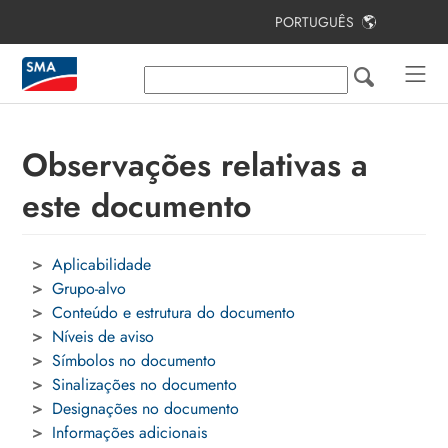
PORTUGUÊS
Índice
Observações relativas a este
documento
Observações relativas a
Utilização prevista
este documento
Situações de aplicação de SMA
Home Energy Solution
Aplicabilidade
Componentes do sistema
Grupo-alvo
Vista geral do sistema
Conteúdo e estrutura do documento
Níveis de aviso
Procedimento para a primeira
Símbolos no documento
instalação e colocação em serviço
Sinalizações no documento
do sistema
Designações no documento
Informações adicionais
Contactos