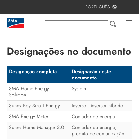
PORTUGUÊS
Índice
Observações relativas a este
documento
Designações no documento
Utilização prevista
Situações de aplicação de SMA
Home Energy Solution
Designação completa
Designação neste
documento
Componentes do sistema
SMA Home Energy
System
Solution
Vista geral do sistema
Sunny Boy Smart Energy
Inversor, inversor híbrido
Procedimento para a primeira
instalação e colocação em serviço
SMA Energy Meter
Contador de energia
do sistema
Sunny Home Manager 2.0
Contador de energia,
produto de comunicação
Contactos