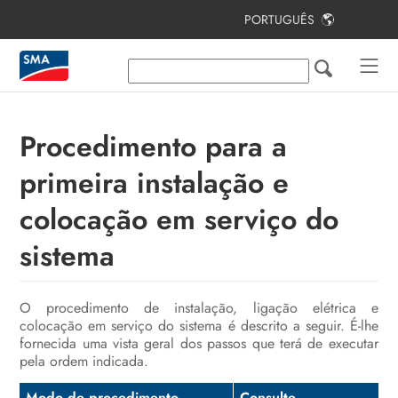
PORTUGUÊS
Índice
Observações relativas a este
documento
Procedimento para a
Utilização prevista
primeira instalação e
Situações de aplicação de SMA
Home Energy Solution
colocação em serviço do
Componentes do sistema
sistema
Vista geral do sistema
O procedimento de instalação, ligação elétrica e
Procedimento para a primeira
colocação em serviço do sistema é descrito a seguir. É-lhe
instalação e colocação em serviço
fornecida uma vista geral dos passos que terá de executar
do sistema
pela ordem indicada.
Contactos
Modo de procedimento
Consulte