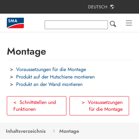
DEUTSCH
Inhaltsverzeichnis
Hinweise zu diesem Dokument
Sicherheit
Montage
Lieferumfang
Voraussetzungen für die Montage
Produktübersicht
Produkt auf der Hutschiene montieren
Montage
Produkt an der Wand montieren
Anschluss
< Schnittstellen und
> Voraussetzungen
Inbetriebnahme
Funktionen
für die Montage
Bedienung
Inhaltsverzeichnis
Montage
Fehlersuche